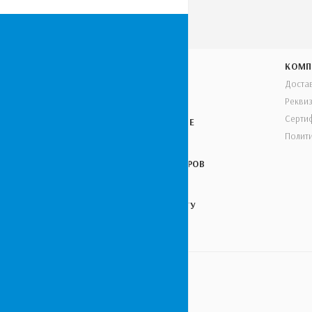
УСЛУГИ
КОМП
Доста
ПРЕДПРОЕКТ
Рекви
Серти
ПУСКОНАЛАДОЧНЫЕ
РАБОТЫ
Полит
МОНТАЖ ГЕНЕРАТОРОВ
ТЕХНИЧЕСКОЕ
ОБСЛУЖИВАНИЕ ДГУ