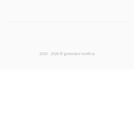
2020 - 2026 © generator-north.ru