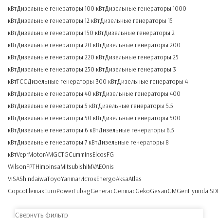
кВт
Дизельные генераторы 100 кВт
Дизельные генераторы 1000
кВт
Дизельные генераторы 12 кВт
Дизельные генераторы 15
кВт
Дизельные генераторы 150 кВт
Дизельные генераторы 2
кВт
Дизельные генераторы 20 кВт
Дизельные генераторы 200
кВт
Дизельные генераторы 220 кВт
Дизельные генераторы 25
кВт
Дизельные генераторы 250 кВт
Дизельные генераторы 3
кВт
ТСС
Дизельные генераторы 300 кВт
Дизельные генераторы 4
кВт
Дизельные генераторы 40 кВт
Дизельные генераторы 400
кВт
Дизельные генераторы 5 кВт
Дизельные генераторы 5.5
кВт
Дизельные генераторы 50 кВт
Дизельные генераторы 500
кВт
Дизельные генераторы 6 кВт
Дизельные генераторы 6.5
кВт
Дизельные генераторы 7 кВт
Дизельные генераторы 8
кВт
Vepr
Motor
AMG
CTG
Cummins
Elcos
FG
Wilson
FPT
Himoinsa
Mitsubishi
MVAE
Onis
VISA
Shindaiwa
Toyo
Yanmar
Исток
Energo
Aksa
Atlas
Copco
Elemax
EuroPower
Fubag
Generac
Genmac
Geko
Gesan
GMGen
Hyundai
SD
Свернуть фильтр