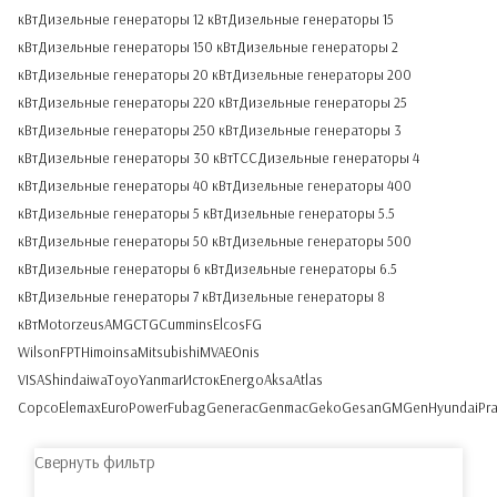
кВт
Дизельные генераторы 12 кВт
Дизельные генераторы 15
кВт
Дизельные генераторы 150 кВт
Дизельные генераторы 2
кВт
Дизельные генераторы 20 кВт
Дизельные генераторы 200
кВт
Дизельные генераторы 220 кВт
Дизельные генераторы 25
кВт
Дизельные генераторы 250 кВт
Дизельные генераторы 3
кВт
Дизельные генераторы 30 кВт
ТСС
Дизельные генераторы 4
кВт
Дизельные генераторы 40 кВт
Дизельные генераторы 400
кВт
Дизельные генераторы 5 кВт
Дизельные генераторы 5.5
кВт
Дизельные генераторы 50 кВт
Дизельные генераторы 500
кВт
Дизельные генераторы 6 кВт
Дизельные генераторы 6.5
кВт
Дизельные генераторы 7 кВт
Дизельные генераторы 8
кВт
Motor
zeus
AMG
CTG
Cummins
Elcos
FG
Wilson
FPT
Himoinsa
Mitsubishi
MVAE
Onis
VISA
Shindaiwa
Toyo
Yanmar
Исток
Energo
Aksa
Atlas
Copco
Elemax
EuroPower
Fubag
Generac
Genmac
Geko
Gesan
GMGen
Hyundai
Pr
Свернуть фильтр