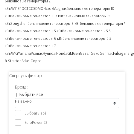
Бензиновые генераторы 2
кВт
АМПЕРОС
ТСС
SDMO
Исток
Magnus
Бензиновые генераторы 10
кВт
Бензиновые генераторы 12 кВт
Бензиновые генераторы 15
кВт
Zongshen
Бензиновые генераторы 3 кВт
Бензиновые генераторы 4
кВт
Бензиновые генераторы 5 кВт
Бензиновые генераторы 5.5
кВт
Бензиновые генераторы 6 кВт
Бензиновые генераторы 6.5
кВт
Бензиновые генераторы 7
кВт
AMG
Yamaha
Pramac
Hyundai
Honda
GMGen
Gesan
Geko
Genmac
Fubag
Energ
& Stratton
Atlas Copco
Свернуть фильтр
Бренд:
Выбрать всё
Не важно
Выбрать всё
EuroPower
92