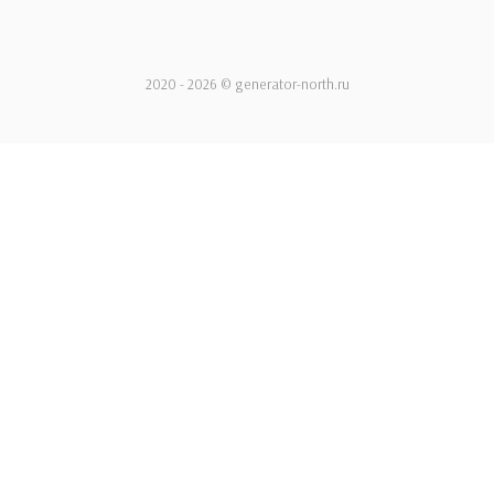
2020 - 2026 © generator-north.ru