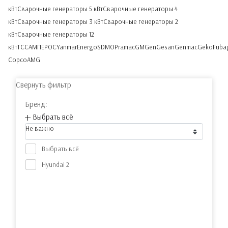
кВт
Сварочные генераторы 5 кВт
Сварочные генераторы 4
кВт
Сварочные генераторы 3 кВт
Сварочные генераторы 2
кВт
Сварочные генераторы 12
кВт
ТСС
АМПЕРОС
Yanmar
Energo
SDMO
Pramac
GMGen
Gesan
Genmac
Geko
Fuba
Copco
AMG
Свернуть фильтр
Бренд:
Выбрать всё
Не важно
Выбрать всё
Hyundai
2