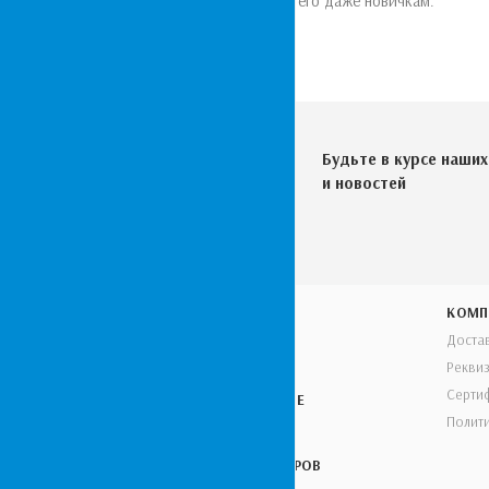
позволяет использовать его даже новичкам.
Будьте в курсе наших
и новостей
УСЛУГИ
КОМП
Доста
ПРЕДПРОЕКТ
Рекви
Серти
ПУСКОНАЛАДОЧНЫЕ
РАБОТЫ
Полит
МОНТАЖ ГЕНЕРАТОРОВ