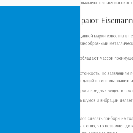
использовать профессиональную технику высокого 
Почему выбирают Eisemann
Сварочные генераторы данной марки известны в п
для работы с самыми разнообразными металлически
Оригинальные агрегаты обладают массой преимуще
Повышенная износостойкость. По заявлениям п
соблюдении рекомендаций по использованию и
Низкий уровень выброса вредных веществ соо
Пониженный уровень шумов и вибрации делает
Производитель постарался сделать приборы не тол
материалов, устойчивых к огню, что позволяет до